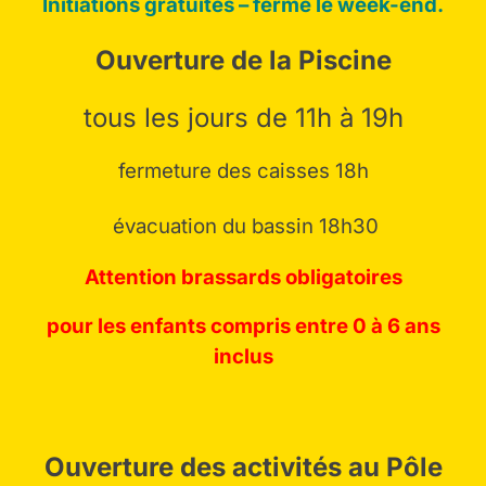
Initiations gratuites – fermé le week-end.
Tchoukball / Homeball /
ans
Ultimate / Kinball …
Ouverture de la Piscine
tous les jours de 11h à 19h
fermeture des caisses 18h
évacuation du bassin 18h30
Attention brassards obligatoires
pour les enfants compris entre 0 à 6 ans
inclus
Ouverture des activités au Pôle
Nos sports de Précision : Tir
À partir de 6