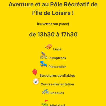
à l’arc / Laser run / Disc Golf /
ans
Aventure et au Pôle
Récréatif
de
Badminton
l’Île
de Loisirs !
(Buvettes sur place)
de 13h30 à 17h30
Luge
Pumptrack
Piste roller
Structures gonflables
Course d’orientation
Rosalies
Nos sports Nature : Course
À partir de 8
Mini Golf