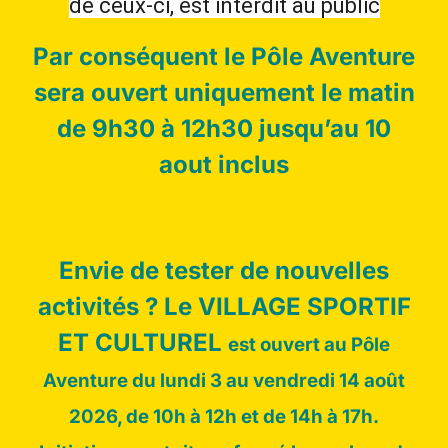
de ceux-ci, est interdit au public
Par conséquent le Pôle Aventure
sera ouvert uniquement le matin
de 9h30 à 12h30 jusqu’au 10
aout inclus
Envie de tester de nouvelles
activités ? Le VILLAGE SPORTIF
ET CULTUREL
est ouvert au Pôle
Aventure du lundi 3 au vendredi 14 août
2026, de 10h à 12h et de 14h à 17h.
Nos sports d’Equipe :
À partir de 6