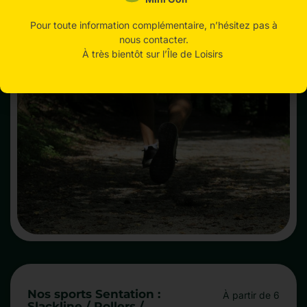
d’orientation / Escape Game
ans
Pour toute information complémentaire, n’hésitez pas à
nous contacter.
À très bientôt sur l’Île de Loisirs
Nos sports Sentation :
À partir de 6
Slackline / Rollers /