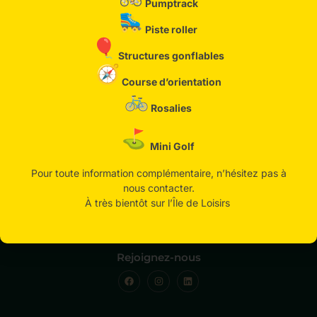
Pumptrack
Piste roller
Structures gonflables
Course d’orientation
Rosalies
Mini Golf
Pour toute information complémentaire, n’hésitez pas à
nous contacter.
Île de loisirs d’Etampes
À très bientôt sur l’Île de Loisirs
5 avenue Charles de Gaulle
91150 Etampes
Rejoignez-nous