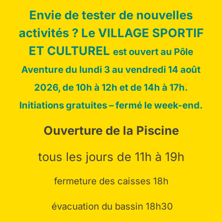
Envie de tester de nouvelles
activités ? Le VILLAGE SPORTIF
ET CULTUREL
est ouvert au Pôle
Aventure du lundi 3 au vendredi 14 août
2026, de 10h à 12h et de 14h à 17h.
Initiations gratuites – fermé le week-end.
L'Île de loisirs d'Etampes
Ouverture de la Piscine
L’Île de loisirs d’Etampes est gérée et
animée par le Syndicat Mixte pour le
tous les jours de 11h à 19h
compte du conseil départemental de
l’Essonne, de la communauté
fermeture des caisses 18h
d’agglomération de l’Étampois Sud-
Essonne et de la région Île de France.
évacuation du bassin 18h30